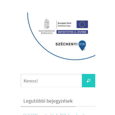
Keresés:
Keress!
Legutóbbi bejegyzések