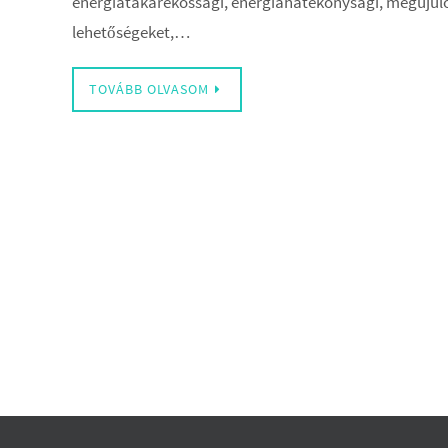
energiatakarékossági, energiahatékonysági, megújuló
lehetőségeket,…
TOVÁBB OLVASOM