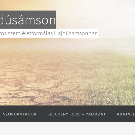
ajdúsámson
datos szemléletformálás Hajdúsámsonban
SZÓRÓANYAGOK
SZÉCHENYI 2020 – PÁLYÁZAT
ADATVÉD