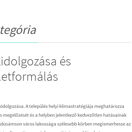
tegória
kidolgozása és
letformálás
a kidolgozása. A település helyi klímastratégiája meghatározza
ás megelőzését és a helyben jelentkező kedvezőtlen hatásainak
 Hajdúsámson város lakossága szélesebb körben megismerhesse az