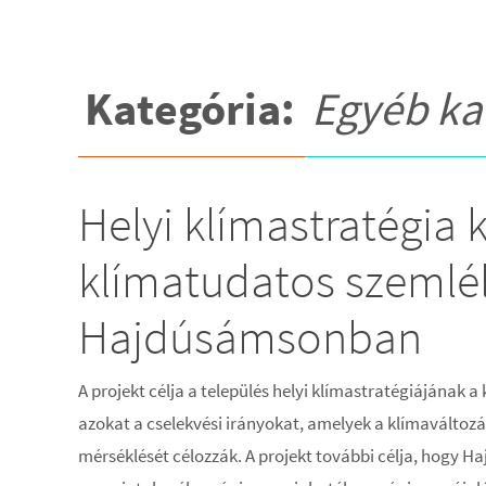
Kategória:
Egyéb ka
Helyi klímastratégia 
klímatudatos szemlé
Hajdúsámsonban
A projekt célja a település helyi klímastratégiájának 
azokat a cselekvési irányokat, amelyek a klímaváltoz
mérséklését célozzák. A projekt további célja, hogy